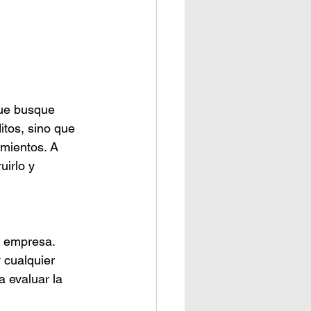
que busque 
itos, sino que 
amientos. A 
uirlo y 
o empresa. 
 cualquier 
a evaluar la 