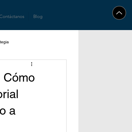
Contáctanos
Blog
tegia
o: Cómo
rial
so a