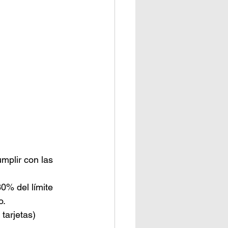
mplir con las 
30% del límite 
o.
tarjetas) 