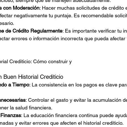
ficioso, siempre que se manejen adecuadamente.
tos con Moderación
: Hacer muchas solicitudes de crédito 
ectar negativamente tu puntaje. Es recomendable solicita
sario.
rme de Crédito Regularmente
: Es importante verificar tu i
ectar errores o información incorrecta que pueda afectar 
rial Crediticio: Cómo construir y
Buen Historial Crediticio
ndo a Tiempo
: La consistencia en los pagos es clave pa
nnecesarias
: Controlar el gasto y evitar la acumulación 
er la salud financiera.
 Finanzas
: La educación financiera continua puede ayud
adas y evitar errores que afecten el historial crediticio.