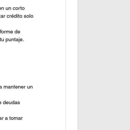
en un corto 
r crédito solo 
nforme de 
tu puntaje.
ra mantener un 
de deudas 
ar a tomar 