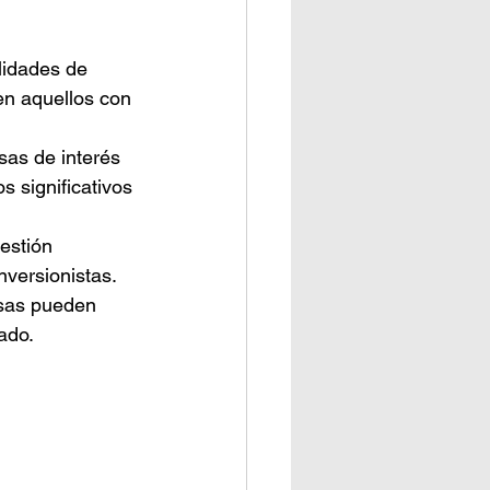
ilidades de 
en aquellos con 
sas de interés 
 significativos 
gestión 
nversionistas.
esas pueden 
ado.