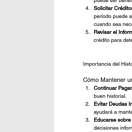
puede ser bene
Solicitar Crédi
período puede af
cuando sea nece
Revisar el Info
crédito para det
Importancia del Histo
Cómo Mantener un 
Continuar Paga
buen historial.
Evitar Deudas I
ayudará a manten
Educarse sobre
decisiones inform