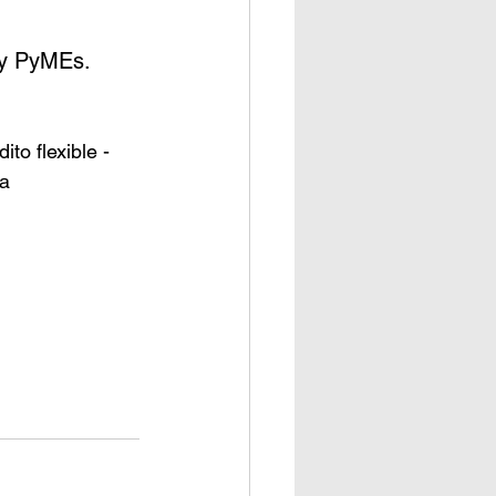
s y PyMEs.
to flexible - 
la