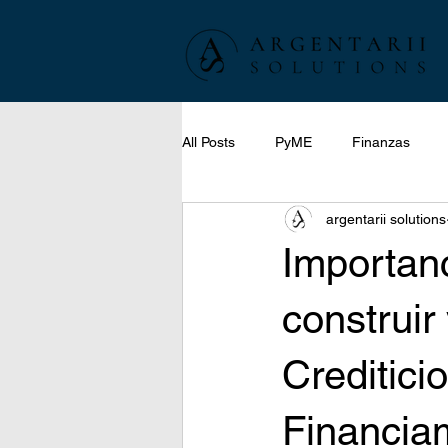
All Posts
PyME
Finanzas
argentarii solutions
Importanc
construir
Creditici
Financia