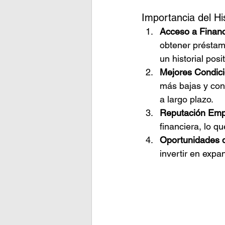
Importancia del His
Acceso a Finan
obtener préstamo
un historial posi
Mejores Condic
más bajas y cond
a largo plazo.
Reputación Emp
financiera, lo q
Oportunidades 
invertir en expa